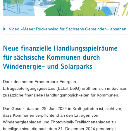
a
v
i
g
Video »Meeer Rückenwind für Sachsens Gemeinden« ansehen
a
t
i
Neue finanzielle Handlungsspielräume
o
für sächsische Kommunen durch
n
Windenergie- und Solarparks
Dank des neuen Erneuerbare-Energien-
Ertragsbeteiligungsgesetzes (EEErtrBetG) eröffnen sich in Sachsen
zusätzliche finanzielle Handlungsmöglichkeiten für Kommunen.
Das Gesetz, das am 29. Juni 2024 in Kraft getreten ist, sieht vor,
dass Kommunen verpflichtend an den Erträgen von
Windenergieanlagen und Photovoltaik-Freiflächenanlagen zu
beteiligen sind, die nach dem 31. Dezember 2024 genehmigt