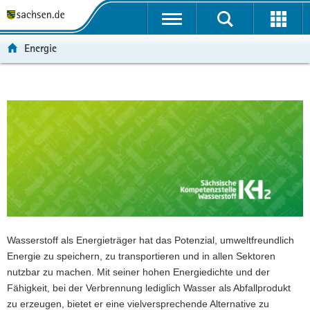
P
H
F
o
a
o
r
u
o
Energie
t
p
t
a
t
e
l
i
r
Hauptinhalt
ü
n
-
b
h
B
e
a
e
r
l
r
g
t
e
r
i
e
c
i
h
f
Wasserstoff als Energieträger hat das Potenzial, umweltfreundlich
e
Energie zu speichern, zu transportieren und in allen Sektoren
n
nutzbar zu machen. Mit seiner hohen Energiedichte und der
d
Fähigkeit, bei der Verbrennung lediglich Wasser als Abfallprodukt
e
zu erzeugen, bietet er eine vielversprechende Alternative zu
N