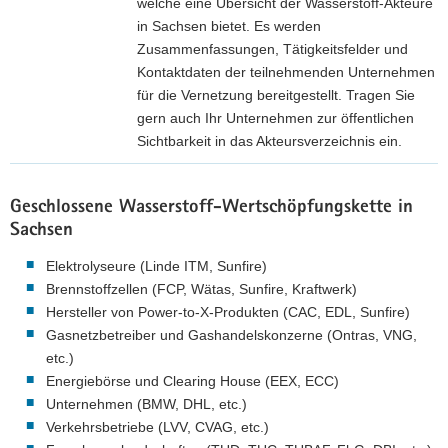
welche eine Übersicht der Wasserstoff-Akteure
in Sachsen bietet. Es werden
Zusammenfassungen, Tätigkeitsfelder und
Kontaktdaten der teilnehmenden Unternehmen
für die Vernetzung bereitgestellt. Tragen Sie
gern auch Ihr Unternehmen zur öffentlichen
Sichtbarkeit in das Akteursverzeichnis ein.
Z
u
Geschlossene Wasserstoff-Wertschöpfungskette in
r
Sachsen
H
2
Elektrolyseure (Linde ITM, Sunfire)
-
Brennstoffzellen (FCP, Wätas, Sunfire, Kraftwerk)
S
Hersteller von Power-to-X-Produkten (CAC, EDL, Sunfire)
a
Gasnetzbetreiber und Gashandelskonzerne (Ontras, VNG,
c
etc.)
h
Energiebörse und Clearing House (EEX, ECC)
s
Unternehmen (BMW, DHL, etc.)
e
Verkehrsbetriebe (LVV, CVAG, etc.)