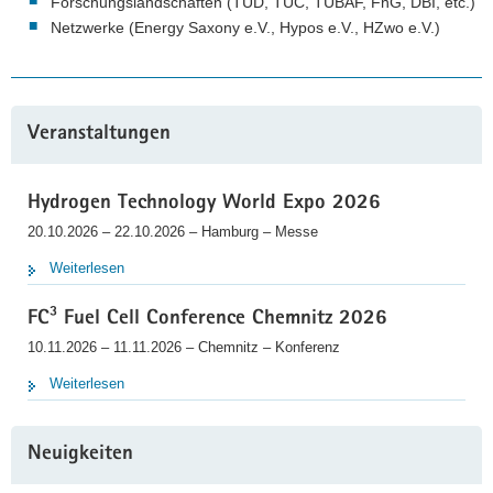
n
Forschungslandschaften (TUD, TUC, TUBAF, FhG, DBI, etc.)
K
Netzwerke (Energy Saxony e.V., Hypos e.V., HZwo e.V.)
a
r
t
e
Veranstaltungen
Hydrogen Technology World Expo 2026
20.10.2026 – 22.10.2026 – Hamburg – Messe
Weiterlesen
FC³ Fuel Cell Conference Chemnitz 2026
10.11.2026 – 11.11.2026 – Chemnitz – Konferenz
Weiterlesen
Neuigkeiten