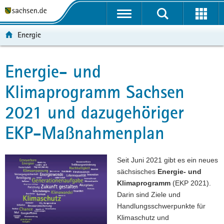
P
P
H
F
o
o
a
o
r
r
u
o
Energie
t
t
p
t
a
a
t
e
l
l
i
r
Energie- und
Hauptinhalt
ü
n
n
-
Klimaprogramm Sachsen
b
a
h
B
e
v
a
e
2021 und dazugehöriger
r
i
l
r
g
g
t
e
EKP-Maßnahmenplan
r
a
i
e
t
c
i
i
h
Seit Juni 2021 gibt es ein neues
f
o
sächsisches
Energie- und
e
n
Klimaprogramm
(EKP 2021).
n
Darin sind Ziele und
d
Handlungsschwerpunkte für
e
Klimaschutz und
N