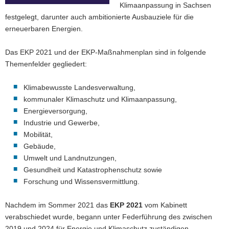
Klimaanpassung in Sachsen
a
festgelegt, darunter auch ambitionierte Ausbauziele für die
v
erneuerbaren Energien.
i
g
Das EKP 2021 und der EKP-Maßnahmenplan sind in folgende
a
Themenfelder gegliedert:
t
i
Klimabewusste Landesverwaltung,
o
kommunaler Klimaschutz und Klimaanpassung,
n
Energieversorgung,
Industrie und Gewerbe,
Mobilität,
Gebäude,
Umwelt und Landnutzungen,
Gesundheit und Katastrophenschutz sowie
Forschung und Wissensvermittlung.
Nachdem im Sommer 2021 das
EKP 2021
vom Kabinett
verabschiedet wurde, begann unter Federführung des zwischen
2019 und 2024 für Energie und Klimaschutz zuständigen