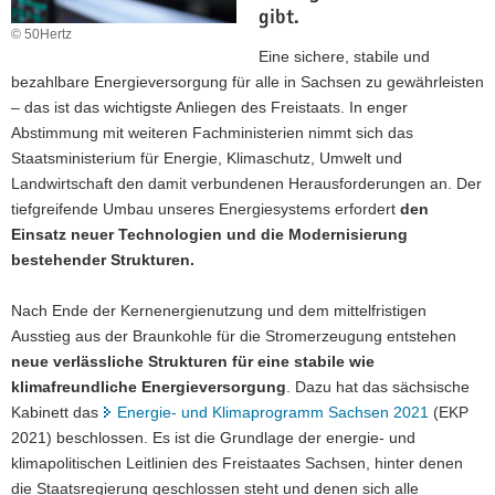
gibt.
a
© 50Hertz
v
Eine sichere, stabile und
i
bezahlbare Energieversorgung für alle in Sachsen zu gewährleisten
g
– das ist das wichtigste Anliegen des Freistaats. In enger
a
Abstimmung mit weiteren Fachministerien nimmt sich das
t
Staatsministerium für Energie, Klimaschutz, Umwelt und
i
Landwirtschaft den damit verbundenen Herausforderungen an. Der
o
tiefgreifende Umbau unseres Energiesystems erfordert
den
n
Einsatz neuer Technologien und die Modernisierung
bestehender Strukturen.
Nach Ende der Kernenergienutzung und dem mittelfristigen
Ausstieg aus der Braunkohle für die Stromerzeugung entstehen
neue verlässliche Strukturen für eine stabile wie
klimafreundliche Energieversorgung
. Dazu hat das sächsische
Kabinett das
Energie- und Klimaprogramm Sachsen 2021
(EKP
2021) beschlossen. Es ist die Grundlage der energie- und
klimapolitischen Leitlinien des Freistaates Sachsen, hinter denen
die Staatsregierung geschlossen steht und denen sich alle