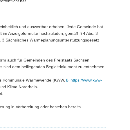
ffentlicht hat.
nheitlich und auswertbar erhoben. Jede Gemeinde hat
lt im Anzeigeformular hochzuladen, gemäß § 4 Abs. 3
. 3 Sächsisches Wärmeplanungsunterstützungsgesetz
 Form auch für Gemeinden des Freistaats Sachsen
es sind dem beiliegenden Begleitdokument zu entnehmen.
rums Kommunale Wärmewende (KWW,
https://www.kww-
und Klima Nordrhein-
t.
assung in Vorbereitung oder bestehen bereits.