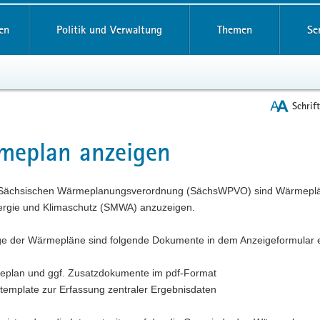
reifende
en
Politik und Verwaltung
Themen
Se
Schrif
meplan anzeigen
t
Sächsischen Wärmeplanungsverordnung (SächsWPVO) sind Wärmepläne 
nergie und Klimaschutz (SMWA) anzuzeigen.
ge der Wärmepläne sind folgende Dokumente in dem Anzeigeformular e
plan und ggf. Zusatzdokumente im pdf-Format
template zur Erfassung zentraler Ergebnisdaten