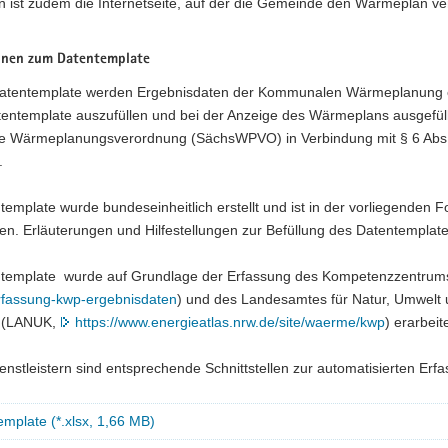
ist zudem die Internetseite, auf der die Gemeinde den Wärmeplan verö
onen zum Datentemplate
atentemplate werden Ergebnisdaten der Kommunalen Wärmeplanung ei
tentemplate auszufüllen und bei der Anzeige des Wärmeplans ausgefül
e Wärmeplanungsverordnung (SächsWPVO) in Verbindung mit § 6 Abs
.
emplate wurde bundeseinheitlich erstellt und ist in der vorliegenden
n. Erläuterungen und Hilfestellungen zur Befüllung des Datentemplat
ntemplate wurde auf Grundlage der Erfassung des Kompetenzzent
erfassung-kwp-ergebnisdaten
) und des Landesamtes für Natur, Umwelt 
n (LANUK,
https://www.energieatlas.nrw.de/site/waerme/kwp
) erarbeite
enstleistern sind entsprechende Schnittstellen zur automatisierten Erf
mplate (*.xlsx, 1,66 MB)