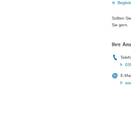
Begleit
Sollten Si
Sie gern.
Ihre An
Telef
03
E-Mai
wa