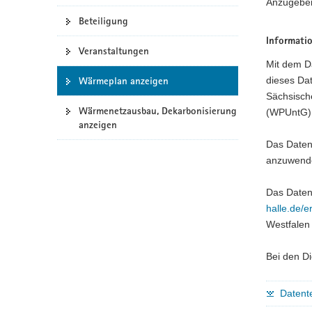
Anzugeben 
a
Beteiligung
v
Informati
i
Veranstaltungen
g
Mit dem D
a
Wärmeplan anzeigen
dieses Da
t
Sächsisch
Wärmenetzausbau, Dekarbonisierung
i
(WPUntG)
anzeigen
o
n
Das Datent
anzuwende
Das Date
halle.de/
Westfale
Bei den Di
Datente