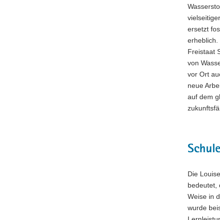
Wasserstof
a
vielseitig
v
ersetzt fo
i
erheblich.
g
Freistaat 
a
von Wasser
t
vor Ort au
i
neue Arbe
o
auf dem gl
n
zukunftsf
Schule
Die Louise
bedeutet, 
Weise in d
wurde bei
Lernleistu