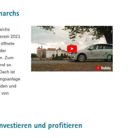
narchs
archs
Verein 2021
 öffnete
der
en. Zum
ind so
Dach ist
tungsanlage
eiden und
z von
vestieren und profitieren