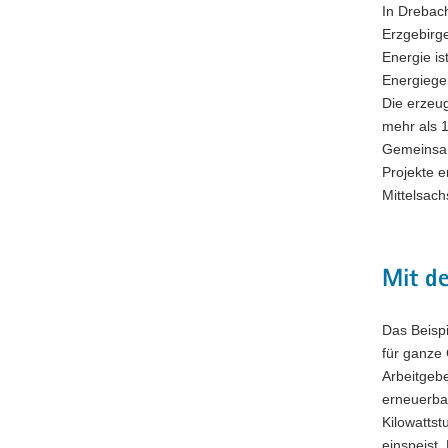
In Drebach
Erzgebirg
Energie is
Energiegen
Die erzeu
mehr als 1
Gemeinsam 
Projekte e
Mittelsach
Mit de
Das Beispi
für ganze 
Arbeitgeb
erneuerbar
Kilowattst
einspeist.