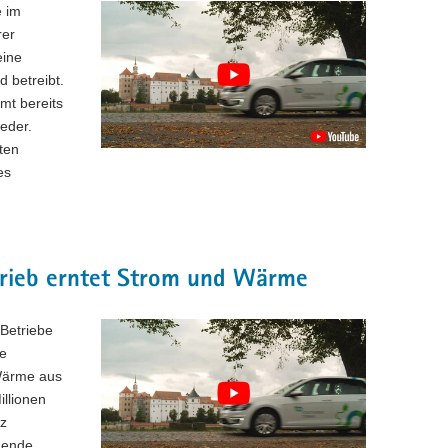
e im
rer
eine
d betreibt.
mt bereits
eder.
ten
es
etrieb erntet Strom und Wärme
 Betriebe
te
 Wärme aus
illionen
tz
ehende