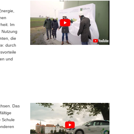
Energie,
onen
heit. Im
r Nutzung
nten, die
te: durch
svorteile
len und
achsen. Das
ältige
e Schule
onderen