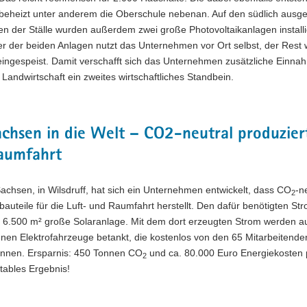
eheizt unter anderem die Oberschule nebenan. Auf den südlich ausge
n der Ställe wurden außerdem zwei große Photovoltaikanlagen installi
er der beiden Anlagen nutzt das Unternehmen vor Ort selbst, der Rest 
 eingespeist. Damit verschafft sich das Unternehmen zusätzliche Einn
Landwirtschaft ein zweites wirtschaftliches Standbein.
chsen in die Welt – CO2-neutral produzierte
aumfahrt
Sachsen, in Wilsdruff, hat sich ein Unternehmen entwickelt, dass CO
-n
2
bauteile für die Luft- und Raumfahrt herstellt. Den dafür benötigten Stro
e 6.500 m² große Solaranlage. Mit dem dort erzeugten Strom werden a
nen Elektrofahrzeuge betankt, die kostenlos von den 65 Mitarbeitende
nnen. Ersparnis: 450 Tonnen CO
und ca. 80.000 Euro Energiekosten 
2
tables Ergebnis!