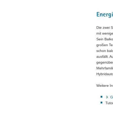
Energ
Die zwei S
mit wenige
Sein Balko
großen Tei
schon bald
ausfällt. 
gegenüber 
Mehrfamili
Hybridauto
Weitere In
G
Tuto