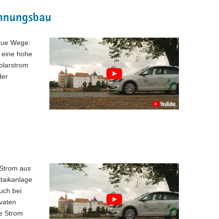
hnungsbau
eue Wege:
n eine hohe
Solarstrom
der
 Strom aus
ltaikanlage
uch bei
vaten
ie Strom