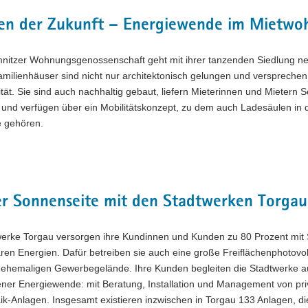
n der Zukunft – Energiewende im Mietwo
nitzer Wohnungsgenossenschaft geht mit ihrer tanzenden Siedlung n
milienhäuser sind nicht nur architektonisch gelungen und verspreche
ät. Sie sind auch nachhaltig gebaut, liefern Mieterinnen und Mietern 
und verfügen über ein Mobilitätskonzept, zu dem auch Ladesäulen in 
e gehören.
er Sonnenseite mit den Stadtwerken Torgau
werke Torgau versorgen ihre Kundinnen und Kunden zu 80 Prozent mit
en Energien. Dafür betreiben sie auch eine große Freiflächenphotovo
 ehemaligen Gewerbegelände. Ihre Kunden begleiten die Stadtwerke a
ener Energiewende: mit Beratung, Installation und Management von pri
ik-Anlagen. Insgesamt existieren inzwischen in Torgau 133 Anlagen, d