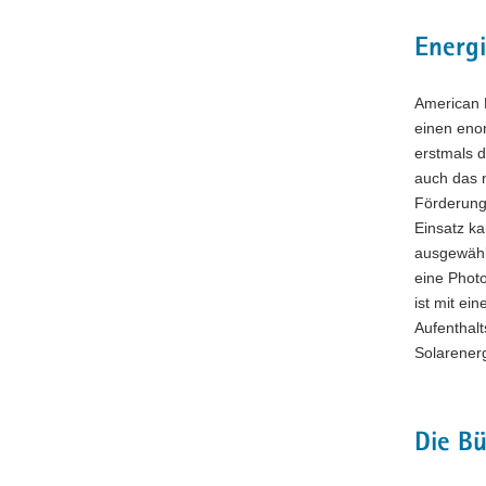
Energ
American 
einen enor
erstmals 
auch das 
Förderung
Einsatz k
ausgewähl
eine Photo
ist mit ei
Aufenthalt
Solarenerg
Die Bü