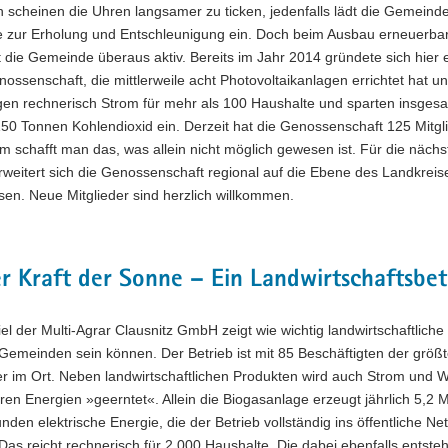
 scheinen die Uhren langsamer zu ticken, jedenfalls lädt die Gemeind
e zur Erholung und Entschleunigung ein. Doch beim Ausbau erneuerba
t die Gemeinde überaus aktiv. Bereits im Jahr 2014 gründete sich hier 
ossenschaft, die mittlerweile acht Photovoltaikanlagen errichtet hat un
gen rechnerisch Strom für mehr als 100 Haushalte und sparten insgesa
50 Tonnen Kohlendioxid ein. Derzeit hat die Genossenschaft 125 Mitgli
schafft man das, was allein nicht möglich gewesen ist. Für die nächs
rweitert sich die Genossenschaft regional auf die Ebene des Landkreis
sen. Neue Mitglieder sind herzlich willkommen.
r Kraft der Sonne – Ein Landwirtschaftsb
el der Multi-Agrar Clausnitz GmbH zeigt wie wichtig landwirtschaftliche
Gemeinden sein können. Der Betrieb ist mit 85 Beschäftigten der größ
er im Ort. Neben landwirtschaftlichen Produkten wird auch Strom und
en Energien »geerntet«. Allein die Biogasanlage erzeugt jährlich 5,2 M
unden elektrische Energie, die der Betrieb vollständig ins öffentliche Ne
 Das reicht rechnerisch für 2.000 Haushalte. Die dabei ebenfalls entst