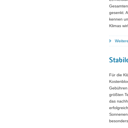
Gesamtene
gesenkt. 
kennen und
Klimas wi
Weiter
Stabi
Für die Kl
Kostenblo
Gebühren s
größten Te
das nachh
erfolgrei
Sonnenene
besonder