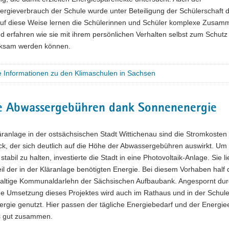
rgieverbrauch der Schule wurde unter Beteiligung der Schülerschaft d
Auf diese Weise lernen die Schülerinnen und Schüler komplexe Zusa
 erfahren wie sie mit ihrem persönlichen Verhalten selbst zum Schutz
rksam werden können.
e Informationen zu den Klimaschulen in Sachsen
le Abwassergebühren dank Sonnenenergie
äranlage in der ostsächsischen Stadt Wittichenau sind die Stromkosten 
ck, der sich deutlich auf die Höhe der Abwassergebühren auswirkt. Um
tabil zu halten, investierte die Stadt in eine Photovoltaik-Anlage. Sie li
il der in der Kläranlage benötigten Energie. Bei diesem Vorhaben half 
altige Kommunaldarlehn der Sächsischen Aufbaubank. Angespornt dur
che Umsetzung dieses Projektes wird auch im Rathaus und in der Schul
rgie genutzt. Hier passen der tägliche Energiebedarf und der Energie
s gut zusammen.