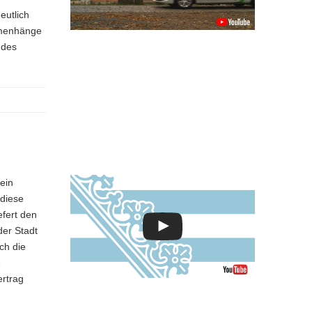
eutlich
mmenhänge
 des
ein
 diese
efert den
der Stadt
ch die
e
ertrag