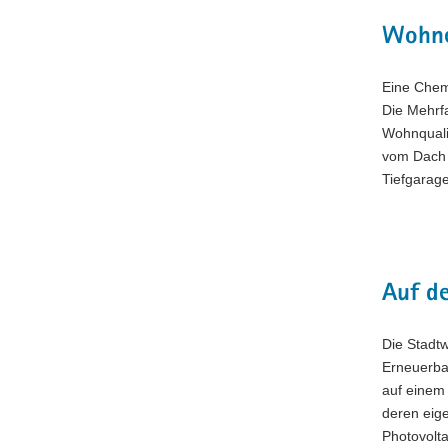
Wohne
Eine Chem
Die Mehrfa
Wohnqualit
vom Dach 
Tiefgarag
Auf d
Die Stadt
Erneuerbar
auf einem
deren eig
Photovolta