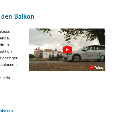
 den Balkon
hlossen:
wende.
einen
stition
h geringer
schlossen
m sein
hkeiten