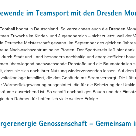
iewende im Teamsport mit den Dresden Mo
Football boomt in Deutschland. So verzeichnen auch die Dresden Mon
men Zuwachs im Kinder- und Jugendbereich – nicht zuletzt, weil der 
die Deutsche Meisterschaft gewann. Im September des gleichen Jahres
neue Nachwuchszentrum seine Pforten. Der Sportverein ließ hier dank 
 durch Stadt und Land besonders nachhaltig und energieeffizient bau
amen überwiegend nachwachsende Rohstoffe und die Baumaterialien s
t, dass sie sich nach ihrer Nutzung wiederverwenden lassen. Auf dem 
voltaikanlage installiert, die das Gebäude mit Strom versorgt. Die Lüf
ner Wärmerückgewinnung ausgestattet, die für die Beheizung der Umkl
sräume ausreichend ist. So schafft nachhaltiges Bauen und der Einsat
ie den Rahmen für hoffentlich viele weitere Erfolge.
rgerenergie Genossenschaft – Gemeinsam in