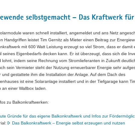
iewende selbstgemacht – Das Kraftwerk für
olarmodule waren schnell installiert, angemeldet und ans Netz angesc
n Handgriffen leistet Tim Gernitz als Mieter einen Beitrag zur Energie
nkraftwerk mit 600 Watt Leistung erzeugt so viel Strom, dass er damit 
l seines Eigenbedarfs decken kann. Er ist überzeugt, dass sich die Inve
 lohnt, indem seine Rechnung vom Stromlieferanten in Zukunft deutlic
Auch sein Vermieter steht der Nutzung erneuerbarer Energie sehr aufge
und gestattete ihm die Installation der Anlage. Auf dem Dach des
enhauses ist eine Solaranlage installiert und in der Tiefgarage kann Ti
 an einer Wallbox laden.
fos zu Balkonkraftwerken:
ute Gründe für das eigene Balkonkraftwerk und Infos zur Fördermöglic
rial:
Das Balkonkraftwerk – Energie selbst erzeugen und nutzen