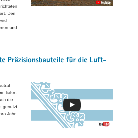
richteten
ert. Den
wird
ahmen und
 Präzisionsbauteile für die Luft-
eutral
m liefert
uch die
n genutzt
pro Jahr –