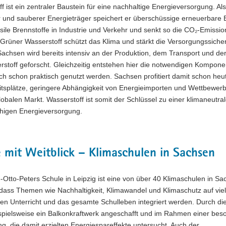
f ist ein zentraler Baustein für eine nachhaltige Energieversorgung. Als
er und sauberer Energieträger speichert er überschüssige erneuerbare 
ssile Brennstoffe in Industrie und Verkehr und senkt so die CO₂-Emissi
 Grüner Wasserstoff schützt das Klima und stärkt die Versorgungssicher
Sachsen wird bereits intensiv an der Produktion, dem Transport und de
stoff geforscht. Gleichzeitig entstehen hier die notwendigen Kompone
ch schon praktisch genutzt werden. Sachsen profitiert damit schon heu
itsplätze, geringere Abhängigkeit von Energieimporten und Wettbewerb
obalen Markt. Wasserstoff ist somit der Schlüssel zu einer klimaneutra
ähigen Energieversorgung.
 mit Weitblick – Klimaschulen in Sachsen
-Otto-Peters Schule in Leipzig ist eine von über 40 Klimaschulen in S
dass Themen wie Nachhaltigkeit, Klimawandel und Klimaschutz auf vielf
en Unterricht und das gesamte Schulleben integriert werden. Durch di
spielsweise ein Balkonkraftwerk angeschafft und im Rahmen einer bes
ng, die damit erzielten Energiespareffekte untersucht. Auch der