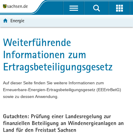
P
P
H
F
o
o
a
o
r
r
u
o
Energie
t
t
p
t
a
a
t
e
l
l
i
r
Weiterführende
Hauptinhalt
ü
n
n
-
Informationen zum
b
a
h
B
e
v
a
e
Ertragsbeteiligungsgesetz
r
i
l
r
g
g
t
e
r
a
i
Auf dieser Seite finden Sie weitere Informationen zum
e
t
c
Erneuerbare-Energien-Ertragsbeteiligungsgesetz (EEErtrBetG)
i
i
h
sowie zu dessen Anwendung.
f
o
e
n
n
Gutachten: Prüfung einer Landesregelung zur
d
finanziellen Beteiligung an Windenergieanlagen an
e
Land für den Freistaat Sachsen
N