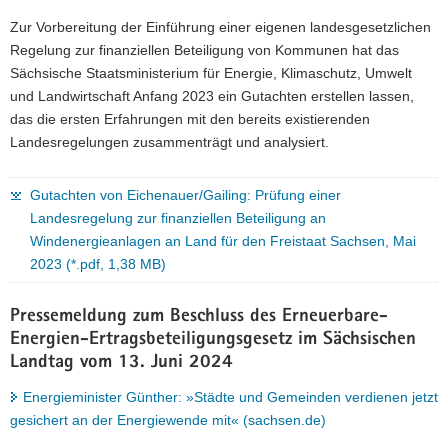
a
Zur Vorbereitung der Einführung einer eigenen landesgesetzlichen
v
Regelung zur finanziellen Beteiligung von Kommunen hat das
i
Sächsische Staatsministerium für Energie, Klimaschutz, Umwelt
g
und Landwirtschaft Anfang 2023 ein Gutachten erstellen lassen,
a
das die ersten Erfahrungen mit den bereits existierenden
t
Landesregelungen zusammenträgt und analysiert.
i
o
Gutachten von Eichenauer/Gailing: Prüfung einer
n
Landesregelung zur finanziellen Beteiligung an
Windenergieanlagen an Land für den Freistaat Sachsen, Mai
2023 (*.pdf, 1,38 MB)
Pressemeldung zum Beschluss des Erneuerbare-
Energien-Ertragsbeteiligungsgesetz im Sächsischen
Landtag vom 13. Juni 2024
Energieminister Günther: »Städte und Gemeinden verdienen jetzt
gesichert an der Energiewende mit« (sachsen.de)